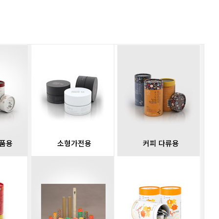
친환경 패키지
소형가
 영양제, 건강 식품류에 잘 어울립니다.
소형 가전만의 독특
시 미려한 색상 구현으로 차별화되고 모던한
패키지로 안전한 제
GO
식품용
소형가전용
커피 다류용