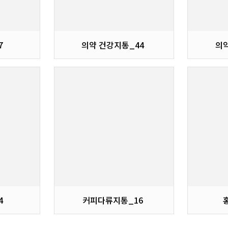
7
의약 건강지통_44
의
4
커피다류지통_16