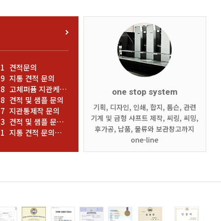
31
견적문의
29
지통 견적 문의
28
고체퍼퓸 지관케이스 제작문의 건
one stop system
28
견적 및 샘플 문의
기획, 디자인, 인쇄, 합지, 톰슨, 관련
27
지관통제작 문의
기계 및 금형 샤프트 제작, 씨링, 씨밍,
23
견적 및 샘플 문의 드립니다
후가공, 납품, 물류와 보관창고까지
21
지통 견적 문의드립니다.
one-line