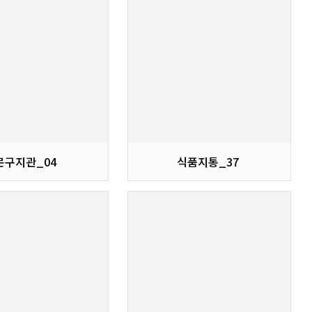
문구지관_04
식품지통_37